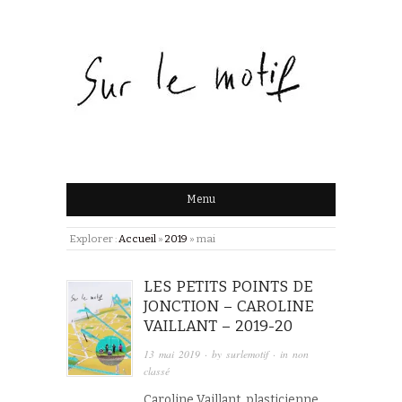
Menu
Explorer :
Accueil
»
2019
»
mai
LES PETITS POINTS DE
JONCTION – CAROLINE
VAILLANT – 2019-20
13 mai 2019
· by
surlemotif
· in
non
classé
Caroline Vaillant, plasticienne