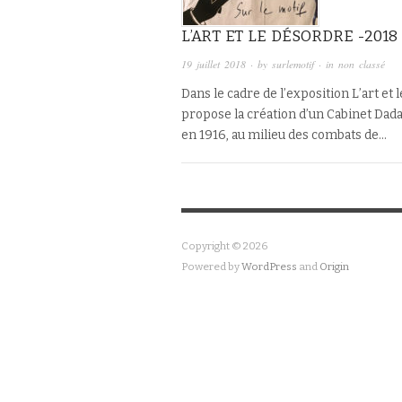
L’ART ET LE DÉSORDRE -2018
19 juillet 2018
· by
surlemotif
· in
non classé
Dans le cadre de l’exposition L’art et 
propose la création d’un Cabinet Dada 
en 1916, au milieu des combats de…
Copyright © 2026
Powered by
WordPress
and
Origin