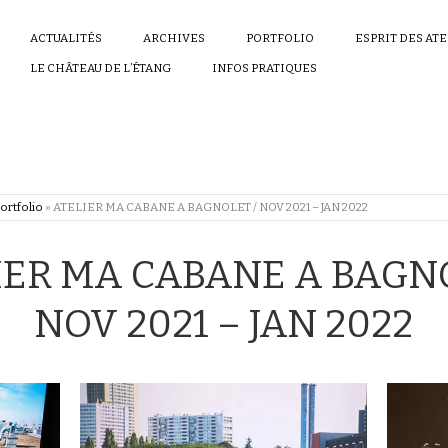
ACTUALITÉS
ARCHIVES
PORTFOLIO
ESPRIT DES AT
LE CHÂTEAU DE L’ÉTANG
INFOS PRATIQUES
ortfolio
»
ATELIER MA CABANE A BAGNOLET / NOV 2021 – JAN 2022
IER MA CABANE A BAGNO
NOV 2021 – JAN 2022