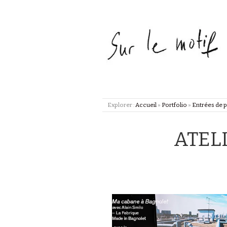
Explorer :
Accueil
»
Portfolio
»
Entrées de p
ATEL