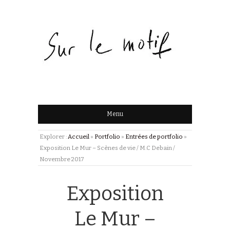
Menu
Explorer :
Accueil
»
Portfolio
»
Entrées de portfolio
»
Exposition Le Mur – Scènes de vie / M.C Debain /
Novembre 2017
Exposition
Le Mur –