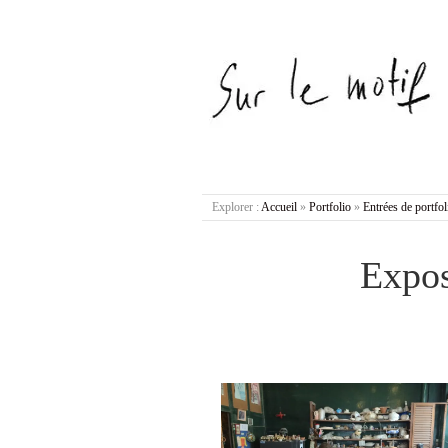
Explorer :
Accueil
»
Portfolio
»
Entrées de portfol
Expos