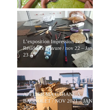
L’exposition Impression 2e /
Résidence gravure / nov 22 – Jan
23
ATELIER MA CABANE A
BAGNOLET / NOV 2021 – JAN
2022