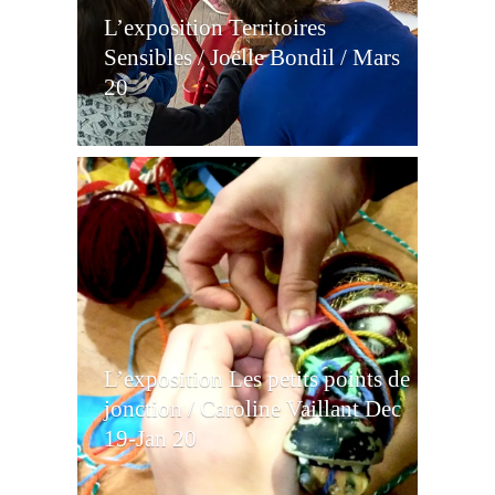
L’exposition Territoires
Sensibles / Joëlle Bondil / Mars
20
L’exposition Les petits points de
jonction / Caroline Vaillant Dec
19-Jan 20