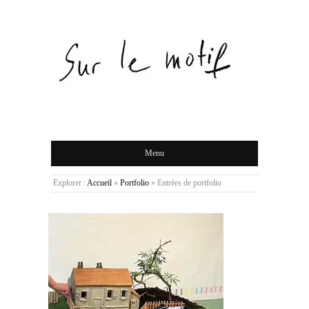
Menu
Explorer :
Accueil
»
Portfolio
»
Entrées de portfolio