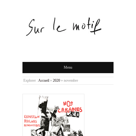
Menu
Explorer :
Accueil
»
2020
»
novembre