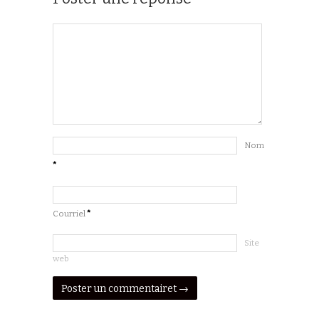
Nom
*
Courriel
*
Site
web