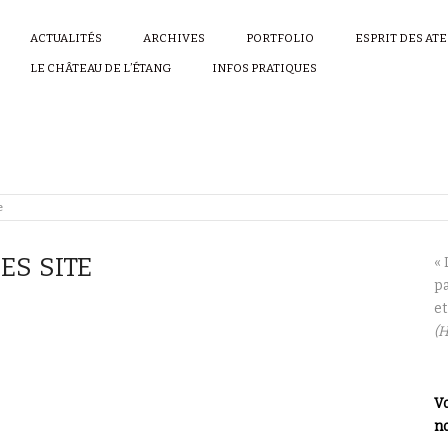
ACTUALITÉS
ARCHIVES
PORTFOLIO
ESPRIT DES AT
LE CHÂTEAU DE L’ÉTANG
INFOS PRATIQUES
e
ES SITE
« 
pa
et
(H
Vo
no