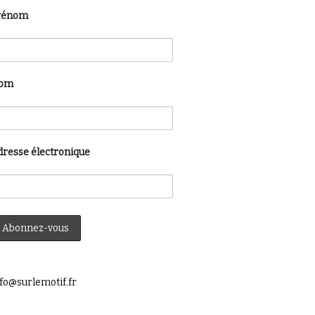
rénom
om
dresse électronique
fo@surlemotif.fr