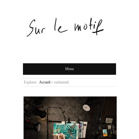
Menu
Explorer :
Accueil
»
surlemotif