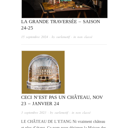
LA GRANDE TRAVERSÉE – SAISON
24-25
15 septembre 2024
· by
surlemotif
· in
non classé
CECI N’EST PAS UN CHÂTEAU, NOV
23 – JANVIER 24
3 septembre 2023
· by
surlemotif
· in
non classé
LE CHÂTEAU DE L’ETANG Ni vraiment château
et plus d’étang. Ce nom pour désigner la Maison des