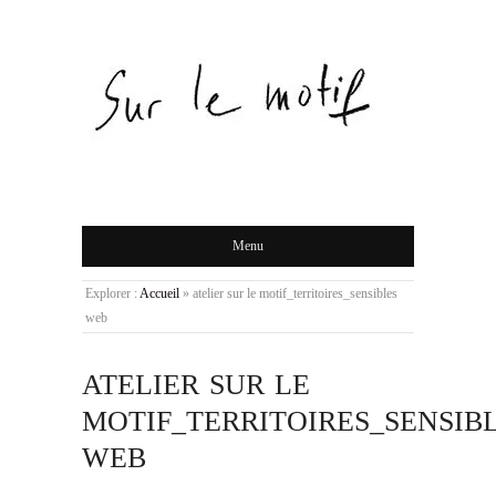
Menu
Explorer :
Accueil
»
atelier sur le motif_territoires_sensibles
web
ATELIER SUR LE
MOTIF_TERRITOIRES_SENSIB
WEB