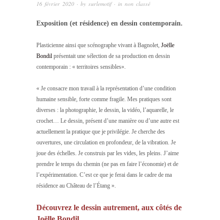
16 février 2020
· by
surlemotif
· in
non classé
Exposition (et résidence) en dessin contemporain.
Plasticienne ainsi que scénographe vivant à Bagnolet,
Joëlle
Bondil
présentait une sélection de sa production en dessin
contemporain : « territoires sensibles».
« Je consacre mon travail à la représentation d’une condition
humaine sensible, forte comme fragile. Mes pratiques sont
diverses : la photographie, le dessin, la vidéo, l’aquarelle, le
crochet…
Le dessin, présent d’une manière ou d’une autre est
actuellement la pratique que je privilégie.
Je cherche des
ouvertures, une circulation en profondeur, de la vibration. Je
joue des échelles. Je construis par les vides, les pleins. J’aime
prendre le temps du chemin (ne pas en faire l’économie) et de
l’expérimentation. C’est ce que je ferai dans le cadre de ma
résidence au Château de l’Étang ».
Découvrez le dessin autrement, aux côtés de
Joëlle Bondil