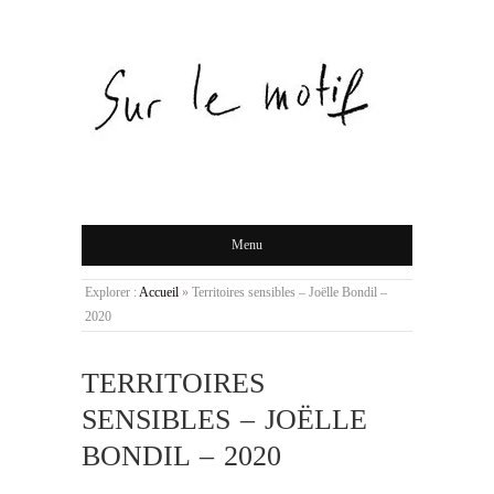
Menu
Explorer :
Accueil
»
Territoires sensibles – Joëlle Bondil –
2020
TERRITOIRES
SENSIBLES – JOËLLE
BONDIL – 2020