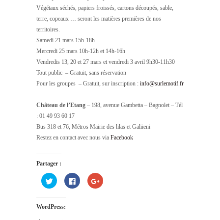
Végétaux séchés, papiers froissés, cartons découpés, sable,
terre, copeaux … seront les matières premières de nos
territoires.
Samedi 21 mars 15h-18h
Mercredi 25 mars 10h-12h et 14h-16h
Vendredis 13, 20 et 27 mars et vendredi 3 avril 9h30-11h30
Tout public – Gratuit, sans réservation
Pour les groupes – Gratuit, sur inscription :
info@surlemotif.fr
Château de l’Etang
– 198, avenue Gambetta – Bagnolet – Tél
: 01 49 93 60 17
Bus 318 et 76, Métros Mairie des lilas et Galiieni
Restez en contact avec nous via
Facebook
Partager :
Cliquez
Cliquez
Cliquez
pour
pour
pour
partager
partager
partager
sur
sur
sur
Twitter(ouvre
Facebook(ouvre
Google+
WordPress:
dans
dans
(ouvre
une
une
dans