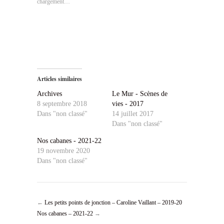
nouvelle
nouvelle
une
chargement…
fenêtre)
fenêtre)
nouvelle
fenêtre)
Articles similaires
Archives
Le Mur - Scènes de
8 septembre 2018
vies - 2017
Dans "non classé"
14 juillet 2017
Dans "non classé"
Nos cabanes - 2021-22
19 novembre 2020
Dans "non classé"
←
Les petits points de jonction – Caroline Vaillant – 2019-20
Nos cabanes – 2021-22
→