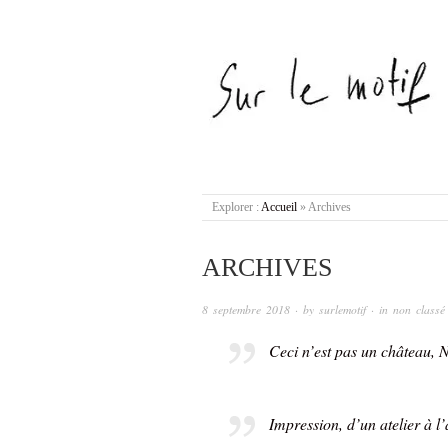
Explorer :
Accueil
»
Archives
ARCHIVES
8 septembre 2018
· by
surlemotif
· in
non classé
Ceci n’est pas un château, 
Impression, d’un atelier à l