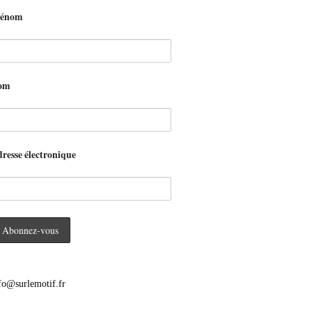
rénom
om
resse électronique
fo@surlemotif.fr