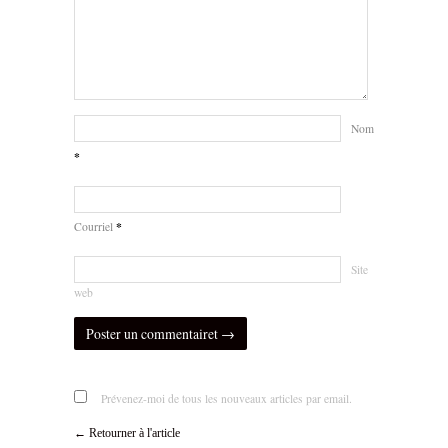
Nom
*
*
Courriel
Site
web
Prévenez-moi de tous les nouveaux articles par email.
← Retourner à l'article