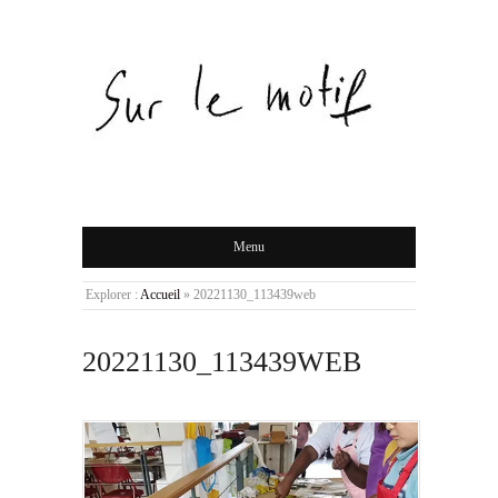
Menu
Explorer :
Accueil
»
20221130_113439web
20221130_113439WEB