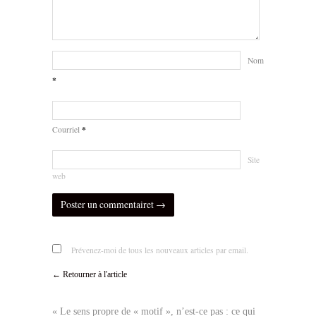
Nom
*
*
Courriel
Site
web
Prévenez-moi de tous les nouveaux articles par email.
← Retourner à l'article
« Le sens propre de « motif », n’est-ce pas : ce qui