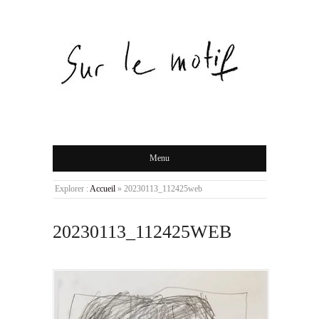
Menu
Explorer :
Accueil
»
20230113_112425web
20230113_112425WEB