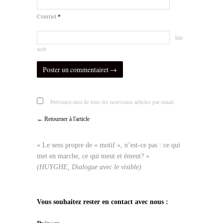
*
Courriel
Site
web
Prévenez-moi de tous les nouveaux articles par email.
← Retourner à l'article
« Le sens propre de « motif », n’est-ce pas : ce qui
met en marche, ce qui meut et émeut? »
(HUYGHE, Dialogue avec le visible)
Vous souhaitez rester en contact avec nous :