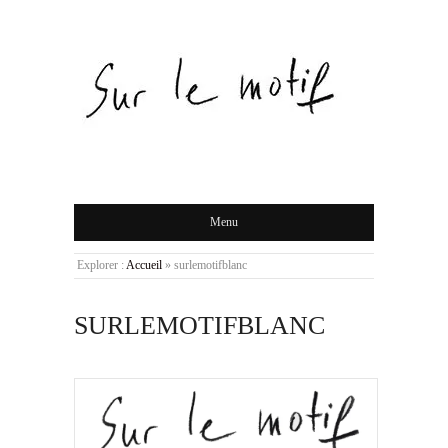
Menu
Explorer :
Accueil
»
surlemotifblanc
SURLEMOTIFBLANC