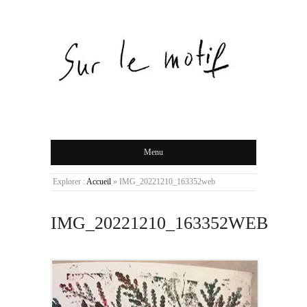
Menu
Explorer :
Accueil
»
IMG_20221210_163352web
IMG_20221210_163352WEB