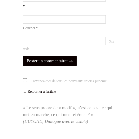
*
*
Courriel
Site
web
Prévenez-moi de tous les nouveaux articles par email.
← Retourner à l'article
« Le sens propre de « motif », n’est-ce pas : ce qui
met en marche, ce qui meut et émeut? »
(HUYGHE, Dialogue avec le visible)