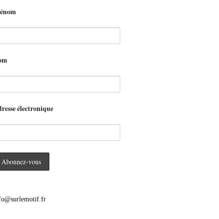
rénom
om
resse électronique
fo@surlemotif.fr