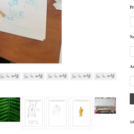
P
N
Ad
in