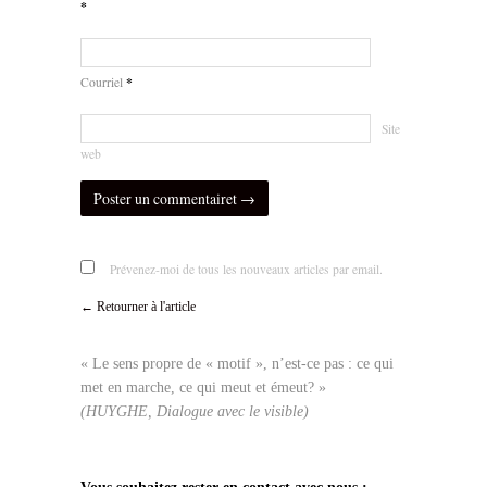
*
*
Courriel
Site
web
Prévenez-moi de tous les nouveaux articles par email.
← Retourner à l'article
« Le sens propre de « motif », n’est-ce pas : ce qui
met en marche, ce qui meut et émeut? »
(HUYGHE, Dialogue avec le visible)