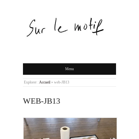
Menu
Explorer :
Accueil
»
web-JB13
WEB-JB13