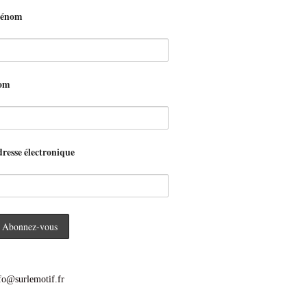
rénom
om
resse électronique
fo@surlemotif.fr