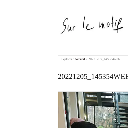
Explorer :
Accueil
»
20221205_145354web
20221205_145354WE