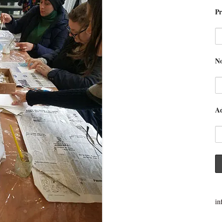
P
N
Ad
in