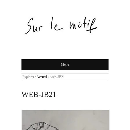
Menu
Explorer :
Accueil
»
web-JB21
WEB-JB21