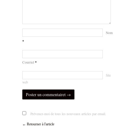
Nom
*
*
Courriel
Site
web
Prévenez-moi de tous les nouveaux articles par email.
← Retourner à l'article