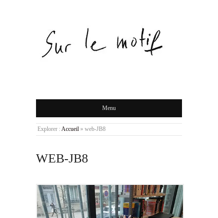
Menu
Explorer :
Accueil
»
web-JB8
WEB-JB8