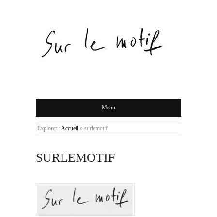
Menu
Explorer :
Accueil
»
surlemotif
SURLEMOTIF