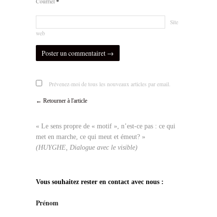
*
Courriel
Site
web
Prévenez-moi de tous les nouveaux articles par email.
← Retourner à l'article
« Le sens propre de « motif », n’est-ce pas : ce qui
met en marche, ce qui meut et émeut? »
(HUYGHE, Dialogue avec le visible)
Vous souhaitez rester en contact avec nous :
Prénom