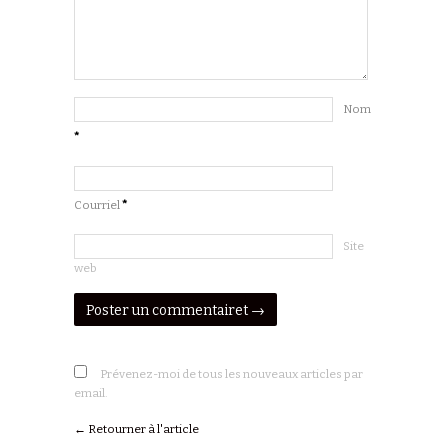
Nom
*
Courriel
*
Site
web
Prévenez-moi de tous les nouveaux articles par
email.
← Retourner à l'article