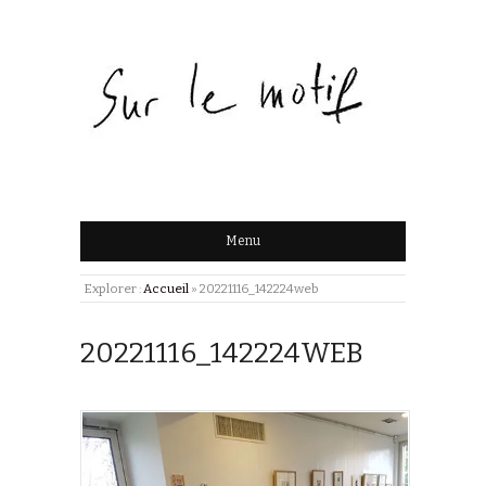
Menu
Explorer :
Accueil
»
20221116_142224web
20221116_142224WEB