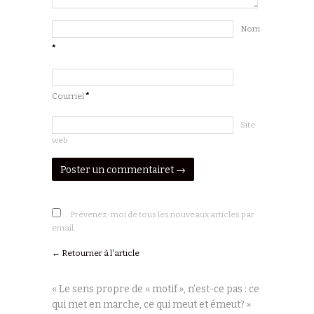
Nom
*
Courriel
*
Site
web
Prévenez-moi de tous les nouveaux articles par
email.
← Retourner à l'article
« Le sens propre de « motif », n’est-ce pas : ce
qui met en marche, ce qui meut et émeut? »