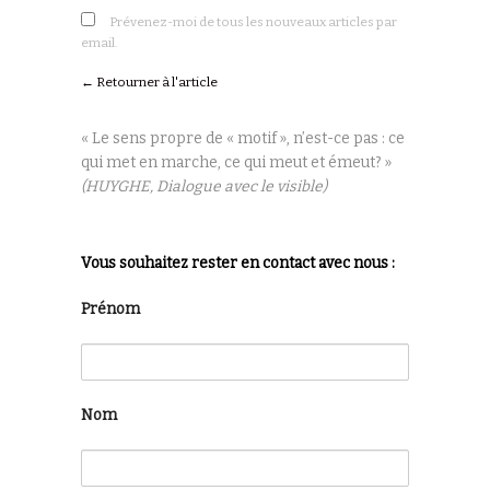
Prévenez-moi de tous les nouveaux articles par
email.
← Retourner à l'article
« Le sens propre de « motif », n’est-ce pas : ce
qui met en marche, ce qui meut et émeut? »
(HUYGHE, Dialogue avec le visible)
Vous souhaitez rester en contact avec nous :
Prénom
Nom