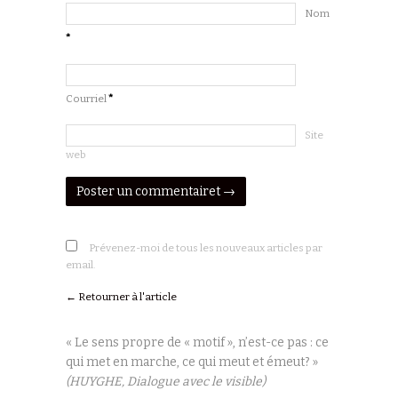
Nom
*
Courriel
*
Site
web
Prévenez-moi de tous les nouveaux articles par
email.
← Retourner à l'article
« Le sens propre de « motif », n’est-ce pas : ce
qui met en marche, ce qui meut et émeut? »
(HUYGHE, Dialogue avec le visible)