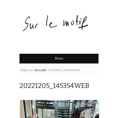
Menu
Explorer :
Accueil
»
20221205_145354web
20221205_145354WEB