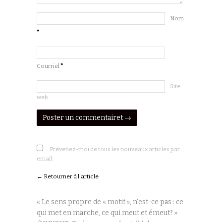
Nom
*
Courriel
*
Site
web
Prévenez-moi de tous les nouveaux articles par
email.
← Retourner à l'article
« Le sens propre de « motif », n’est-ce pas : ce
qui met en marche, ce qui meut et émeut? »