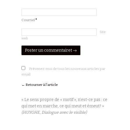
*
Courriel
*
Site
web
Prévenez-moi de tous les nouveaux articles par
email.
← Retourner à l'article
« Le sens propre de « motif », n’est-ce pas : ce
qui met en marche, ce qui meut et émeut? »
(HUYGHE, Dialogue avec le visible)