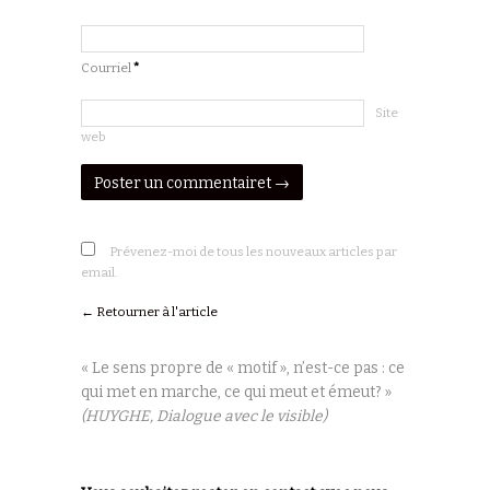
Courriel
*
Site
web
Prévenez-moi de tous les nouveaux articles par
email.
← Retourner à l'article
« Le sens propre de « motif », n’est-ce pas : ce
qui met en marche, ce qui meut et émeut? »
(HUYGHE, Dialogue avec le visible)