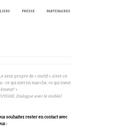
ELIERS
PRESSE
PARTENAIRES
Le sens propre de « motif », n’est-ce
s : ce qui met en marche, ce qui meut
 émeut? »
UYGHE, Dialogue avec le visible)
us souhaitez rester en contact avec
us :