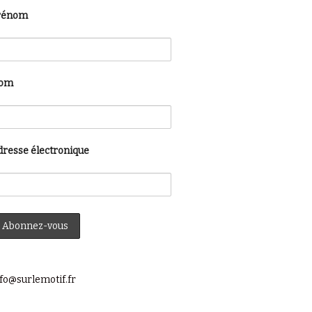
rénom
om
dresse électronique
fo@surlemotif.fr