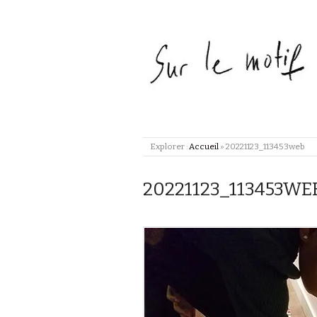
Explorer :
Accueil
»
20221123_113453web
20221123_113453WE