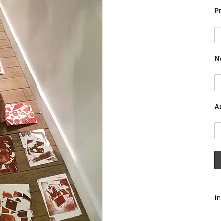
P
N
A
in