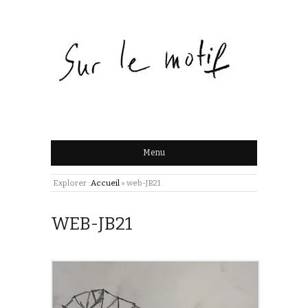
Menu
Explorer :
Accueil
»
web-JB21
WEB-JB21