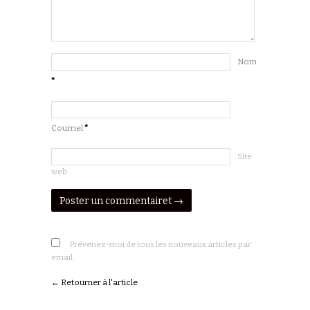
Nom
*
Courriel
*
Site
web
Prévenez-moi de tous les nouveaux articles par
email.
← Retourner à l'article