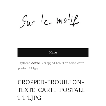
Menu
Explorer :
Accueil
»
cropped-brouillon-texte-carte-
postale-1-1-1.jpg
CROPPED-BROUILLON-
TEXTE-CARTE-POSTALE-
1-1-1.JPG