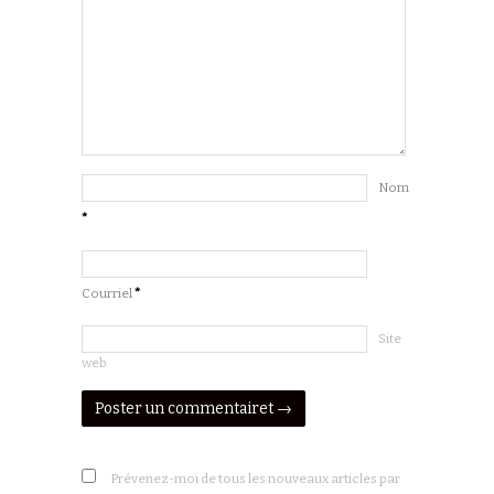
Nom
*
Courriel
*
Site
web
Prévenez-moi de tous les nouveaux articles par