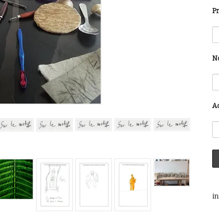
P
N
A
in