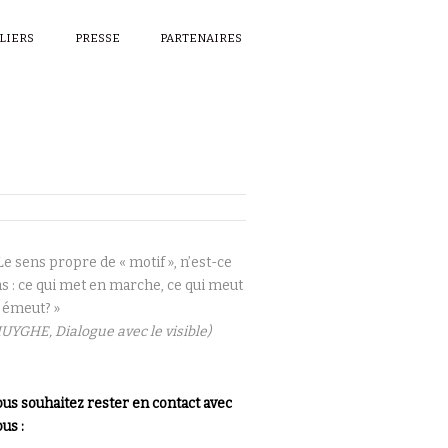
ELIERS
PRESSE
PARTENAIRES
Le sens propre de « motif », n’est-ce
s : ce qui met en marche, ce qui meut
 émeut? »
UYGHE, Dialogue avec le visible)
us souhaitez rester en contact avec
us :