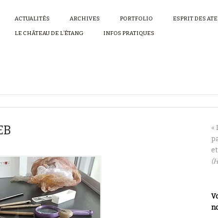
ACTUALITÉS
ARCHIVES
PORTFOLIO
ESPRIT DES AT
LE CHÂTEAU DE L’ÉTANG
INFOS PRATIQUES
EB
« 
pa
et
(H
Vo
no