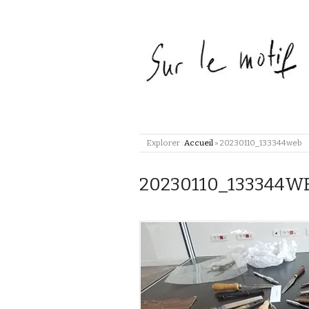
Explorer :
Accueil
»
20230110_133344web
20230110_133344W