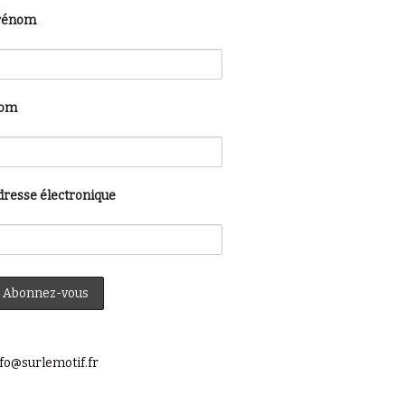
rénom
om
dresse électronique
fo@surlemotif.fr