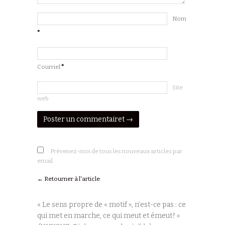
Nom
*
Courriel
*
Site
web
Prévenez-moi de tous les nouveaux articles par
email.
← Retourner à l'article
« Le sens propre de « motif », n’est-ce pas : ce
qui met en marche, ce qui meut et émeut? »