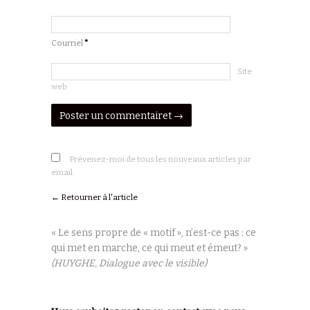
Courriel
*
Site
web
Prévenez-moi de tous les nouveaux articles par
email.
← Retourner à l'article
« Le sens propre de « motif », n’est-ce pas : ce
qui met en marche, ce qui meut et émeut? »
(HUYGHE, Dialogue avec le visible)