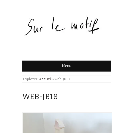
Menu
Explorer :
Accueil
»
web-JB18
WEB-JB18